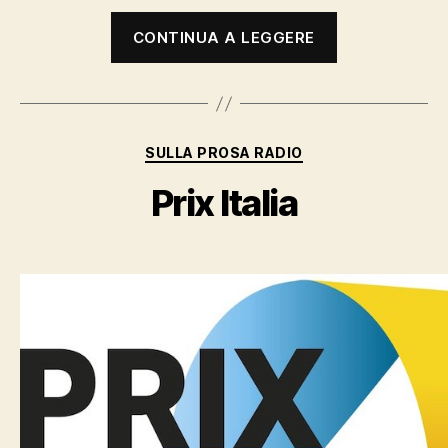
“«Vuoi
CONTINUA A LEGGERE
sognare
con
me?»
il
Categorie
SULLA PROSA RADIO
radiodramm
di
Prix Italia
Fellini
e
Maccari”