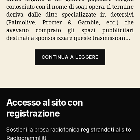
conosciuto con il nome di soap opera. Il termine
deriva dalle ditte specializzate in detersivi
(Palmolive, Procter & Gamble, ecc.) che
avevano comprato gli spazi pubblicitari
destinati a sponsorizzare queste trasmissioni…
“Il
CONTINUA A LEGGERE
radiodramm
in
America,
Gran
Bretagna,
Accesso al sito con
Germania,
registrazione
Francia
e
Italia”
Sostieni la prosa radiofonica
registrandoti al sito
Radiodrammi.it
!