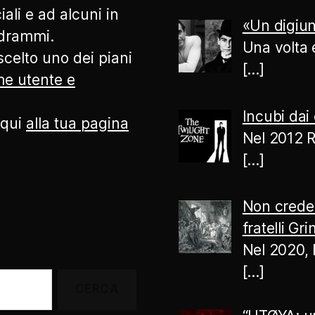
ali e ad alcuni in
«Un digiun
odrammi.
Una volta 
celto uno dei piani
[…]
ome utente e
Incubi dai 
 qui
alla tua pagina
Nel 2012 R
[…]
Non creder
fratelli Gr
Nel 2020, 
[…]