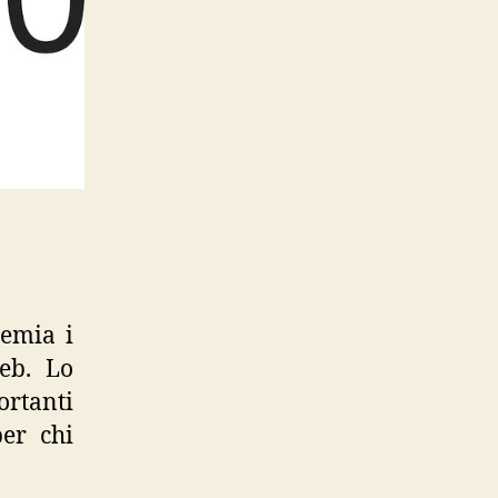
remia i
eb. Lo
ortanti
per chi