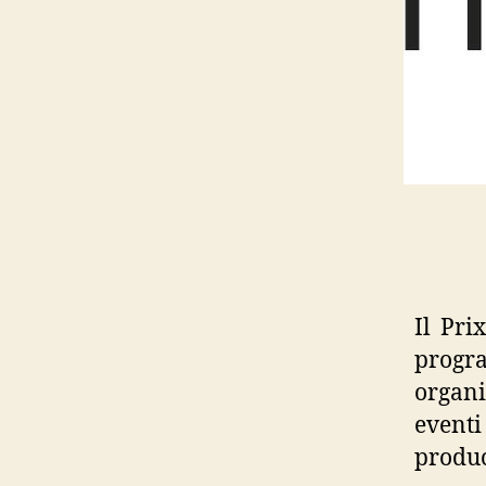
Il Pri
progr
organi
eventi
produc