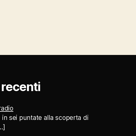
ù recenti
 radio
 in sei puntate alla scoperta di
…]