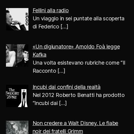
Fellini alla radio
Un viaggio in sei puntate alla scoperta
di Federico
[…]
«Un digiunatore» Arnoldo Foà legge
Kafka
Una volta esistevano rubriche come “Il
Racconto
[…]
Incubi dai confini della realtà
Nel 2012 Roberto Benatti ha prodotto
“Incubi dai
[…]
Non credere a Walt Disney. Le fiabe
noir dei fratelli Grimm