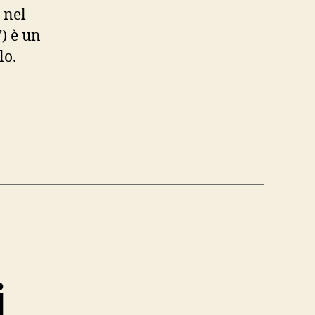
 nel
) è un
lo.
i