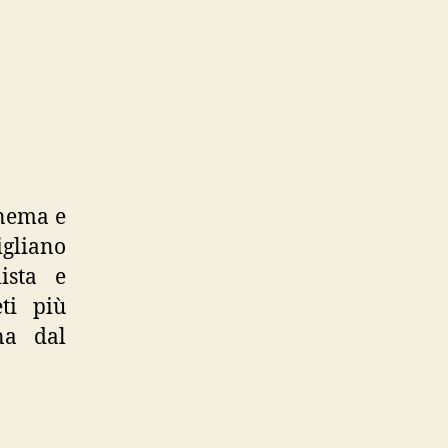
inema e
igliano
ista e
ti più
ana dal