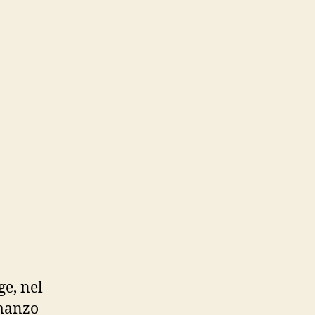
e, nel
omanzo