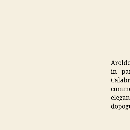
Aroldo
in par
Calab
comme
elegan
dopog