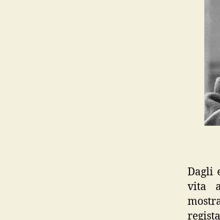
Dagli 
vita 
mostra
regist