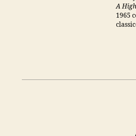
A High
1965 c
classi