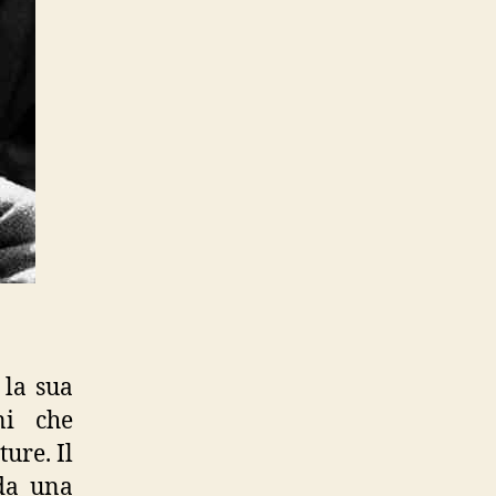
 la sua
ni che
ure. Il
 da una