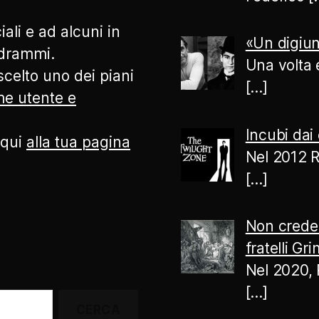
ali e ad alcuni in
«Un digiun
odrammi.
Una volta 
celto uno dei piani
[…]
ome utente e
Incubi dai 
 qui
alla tua pagina
Nel 2012 R
[…]
Non creder
fratelli Gr
Nel 2020, 
[…]