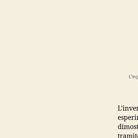
L'in
L’inve
esperi
dimost
tramit