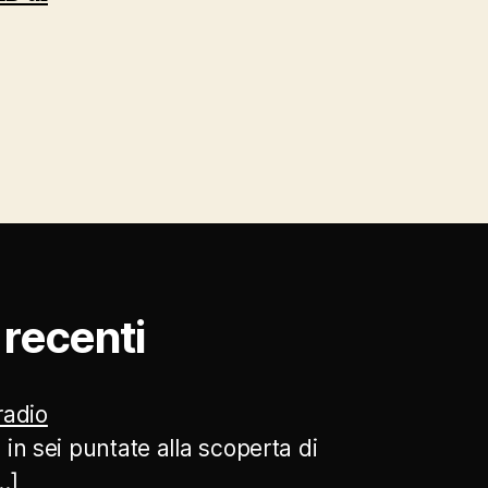
ù recenti
 radio
 in sei puntate alla scoperta di
…]