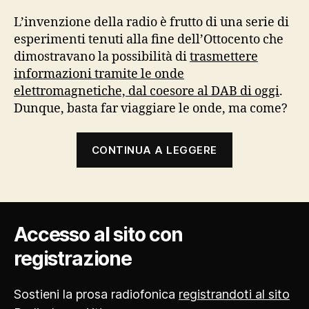
L’invenzione della radio è frutto di una serie di
esperimenti tenuti alla fine dell’Ottocento che
dimostravano la possibilità di
trasmettere
informazioni tramite le onde
elettromagnetiche, dal coesore al DAB di oggi
.
Dunque, basta far viaggiare le onde, ma come?
“Radio:
CONTINUA A LEGGERE
una
storia
che
non
Accesso al sito con
finisce
mai”
registrazione
Sostieni la prosa radiofonica
registrandoti al sito