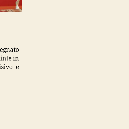
egnato
inte in
isivo e