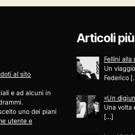
Articoli pi
Fellini alla
Un viaggio
doti al sito
Federico
[
ali e ad alcuni in
«Un digiun
odrammi.
Una volta 
celto uno dei piani
[…]
ome utente e