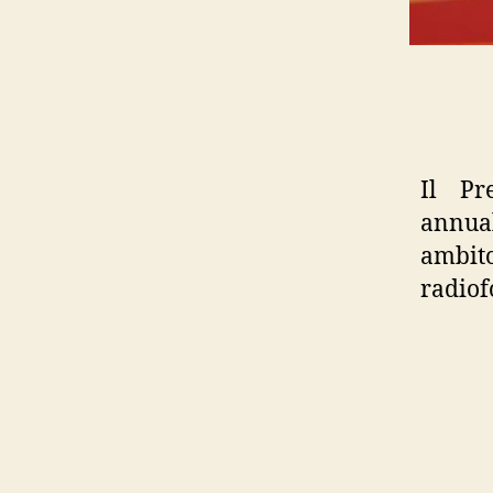
Il Pr
annua
ambito
radiof