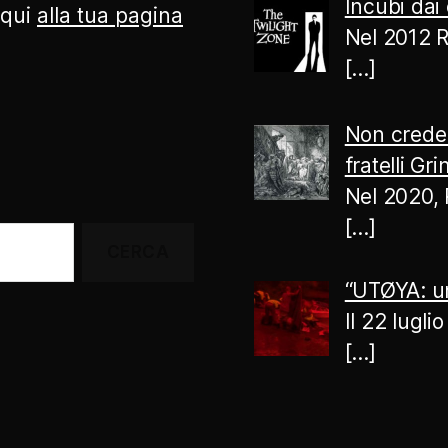
Incubi dai 
 qui
alla tua pagina
Nel 2012 R
[…]
Non creder
fratelli Gr
Nel 2020, 
[…]
“UTØYA: un
Il 22 lugl
[…]