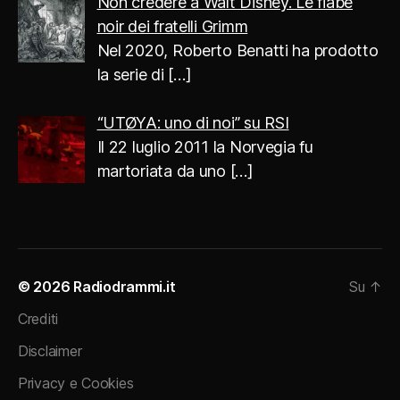
Non credere a Walt Disney. Le fiabe
noir dei fratelli Grimm
Nel 2020, Roberto Benatti ha prodotto
la serie di
[…]
“UTØYA: uno di noi” su RSI
Il 22 luglio 2011 la Norvegia fu
martoriata da uno
[…]
© 2026
Radiodrammi.it
Su
↑
Crediti
Disclaimer
Privacy e Cookies