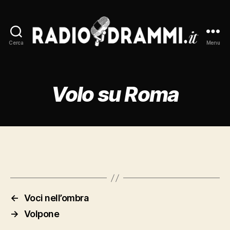
Cerca
Menu
Radiodrammi.it
Volo su Roma
←
Voci nell’ombra
→
Volpone