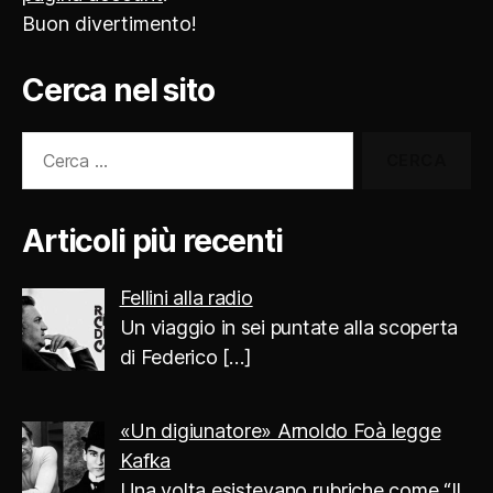
Buon divertimento!
Cerca nel sito
Cerca:
Articoli più recenti
Fellini alla radio
Un viaggio in sei puntate alla scoperta
di Federico
[…]
«Un digiunatore» Arnoldo Foà legge
Kafka
Una volta esistevano rubriche come “Il