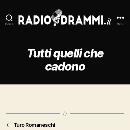
Cerca
Menu
Radiodrammi.it
Tutti quelli che
cadono
←
Turo Romaneschi