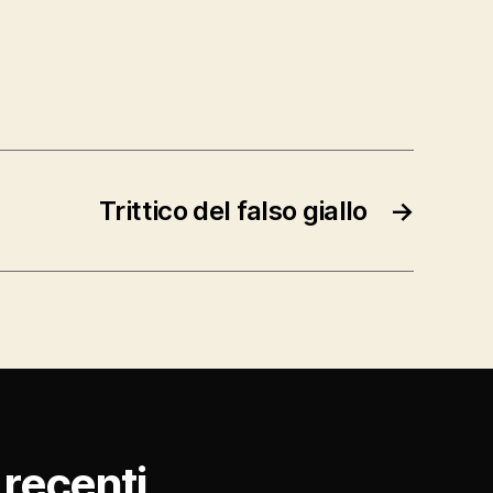
Trittico del falso giallo
→
ù recenti