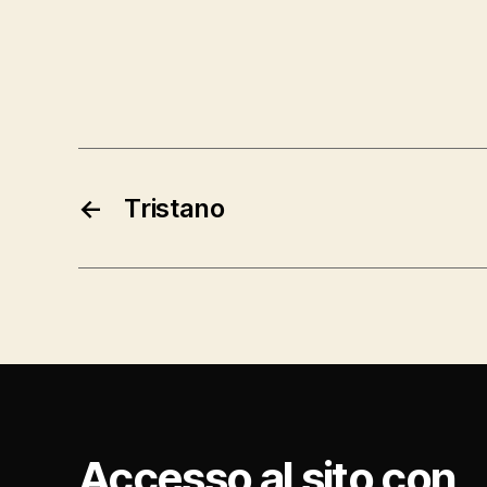
←
Tristano
Accesso al sito con