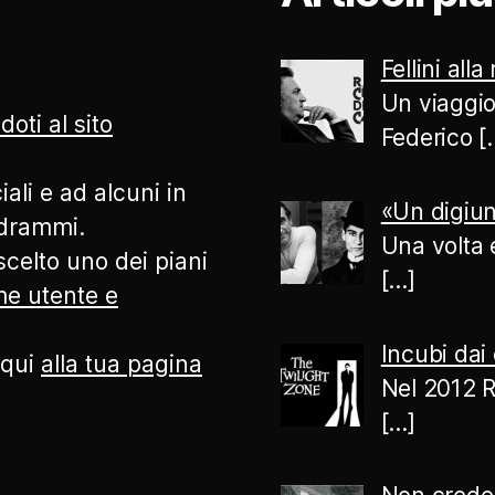
Fellini alla
Un viaggio
doti al sito
Federico
[
ali e ad alcuni in
«Un digiun
odrammi.
Una volta 
celto uno dei piani
[…]
ome utente e
Incubi dai 
 qui
alla tua pagina
Nel 2012 R
[…]