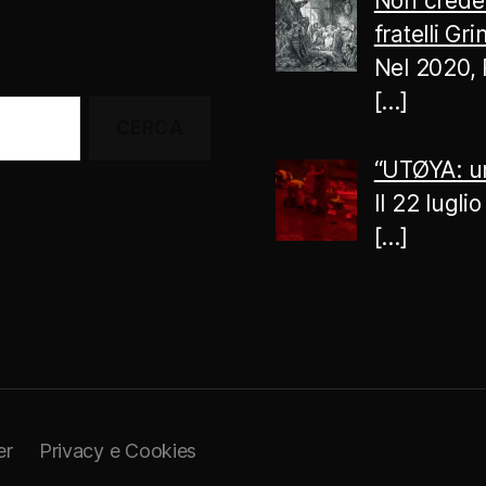
Non creder
fratelli Gr
Nel 2020, 
[…]
“UTØYA: un
Il 22 lugl
[…]
er
Privacy e Cookies