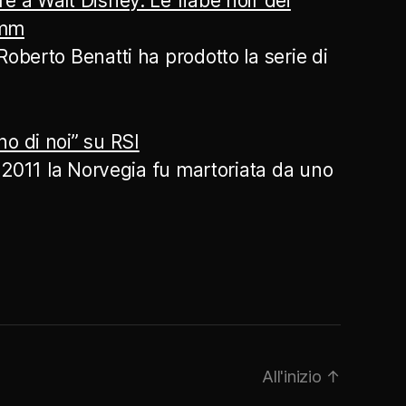
e a Walt Disney. Le fiabe noir dei
imm
Roberto Benatti ha prodotto la serie di
o di noi” su RSI
io 2011 la Norvegia fu martoriata da uno
All'inizio
↑