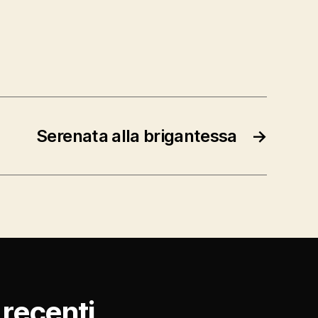
Serenata alla brigantessa
→
ù recenti