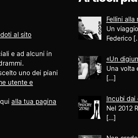
Fellini alla
Un viaggio
doti al sito
Federico
[
ali e ad alcuni in
«Un digiun
odrammi.
Una volta 
celto uno dei piani
[…]
ome utente e
Incubi dai 
 qui
alla tua pagina
Nel 2012 R
[…]