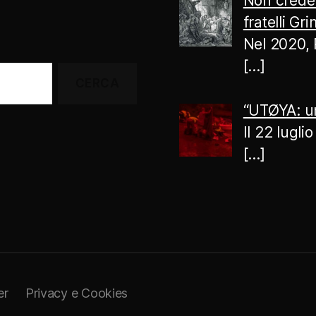
Non creder
fratelli Gr
Nel 2020, 
[…]
“UTØYA: un
Il 22 lugl
[…]
er
Privacy e Cookies