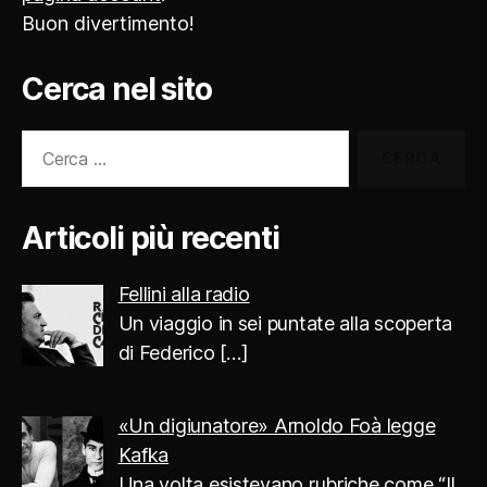
Buon divertimento!
Cerca nel sito
Cerca:
Articoli più recenti
Fellini alla radio
Un viaggio in sei puntate alla scoperta
di Federico
[…]
«Un digiunatore» Arnoldo Foà legge
Kafka
Una volta esistevano rubriche come “Il