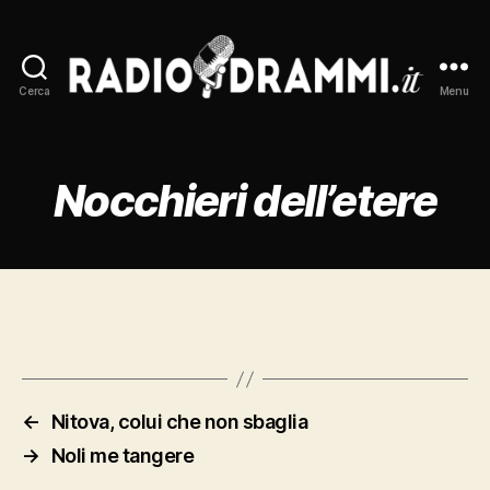
Cerca
Menu
Radiodrammi.it
Nocchieri dell’etere
←
Nitova, colui che non sbaglia
→
Noli me tangere