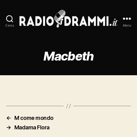
Cerca
Menu
Radiodrammi.it
Macbeth
←
M come mondo
→
Madama Flora