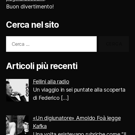
Buon divertimento!
Cerca nel sito
Cerca:
Articoli più recenti
Fellini alla radio
Un viaggio in sei puntate alla scoperta
di Federico
[…]
«Un digiunatore» Arnoldo Foà legge
Kafka
Una volta esistevano rubriche come “Il