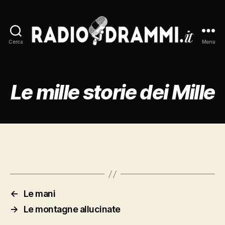
Cerca
Menu
Radiodrammi.it
Le mille storie dei Mille
←
Le mani
→
Le montagne allucinate