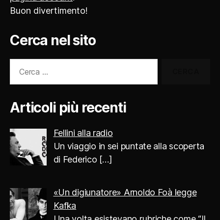
Buon divertimento!
Cerca nel sito
Cerca:
Articoli più recenti
Fellini alla radio
Un viaggio in sei puntate alla scoperta
di Federico
[…]
«Un digiunatore» Arnoldo Foà legge
Kafka
Una volta esistevano rubriche come “Il