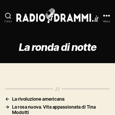
Cerca
Menu
Radiodrammi.it
La ronda di notte
←
La rivoluzione americana
→
La rosa nuova. Vita appassionata di Tina
Modotti