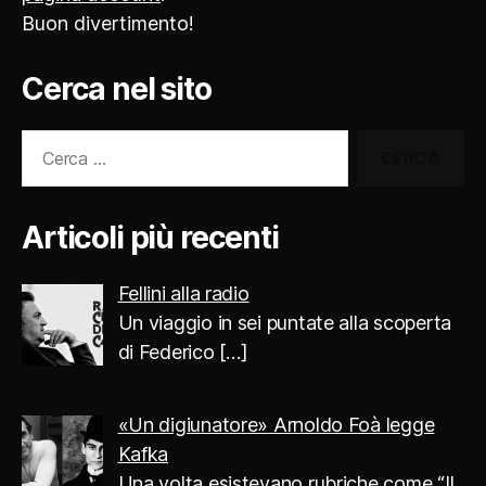
Buon divertimento!
Cerca nel sito
Cerca:
Articoli più recenti
Fellini alla radio
Un viaggio in sei puntate alla scoperta
di Federico
[…]
«Un digiunatore» Arnoldo Foà legge
Kafka
Una volta esistevano rubriche come “Il