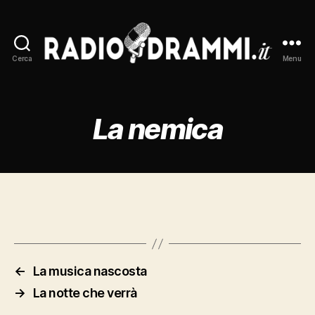
Cerca
Menu
Radiodrammi.it
La nemica
←
La musica nascosta
→
La notte che verrà