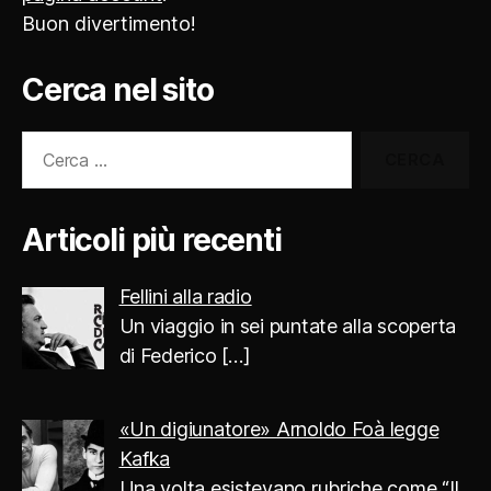
Buon divertimento!
Cerca nel sito
Cerca:
Articoli più recenti
Fellini alla radio
Un viaggio in sei puntate alla scoperta
di Federico
[…]
«Un digiunatore» Arnoldo Foà legge
Kafka
Una volta esistevano rubriche come “Il