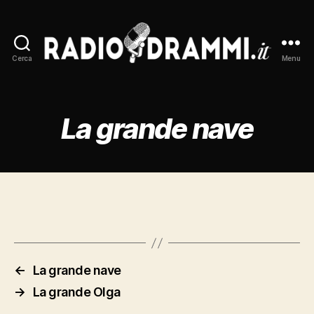
Cerca
Menu
Radiodrammi.it
La grande nave
←
La grande nave
→
La grande Olga