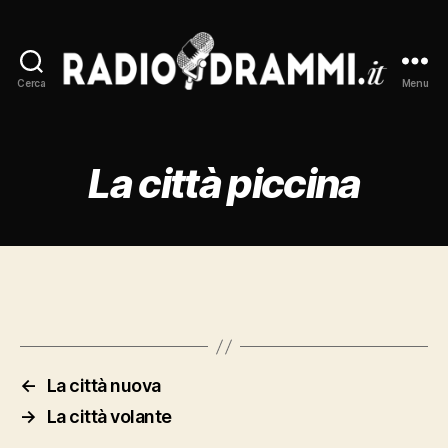
Cerca
Menu
Radiodrammi.it
La città piccina
←
La città nuova
→
La città volante