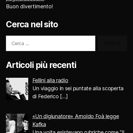
Buon divertimento!
Cerca nel sito
Cerca:
Articoli più recenti
Fellini alla radio
Un viaggio in sei puntate alla scoperta
di Federico
[…]
«Un digiunatore» Arnoldo Foà legge
Kafka
Una volta esistevano rubriche come “Il