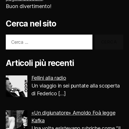
Buon divertimento!
Cerca nel sito
Cerca:
Articoli più recenti
Fellini alla radio
Un viaggio in sei puntate alla scoperta
di Federico
[…]
«Un digiunatore» Arnoldo Foà legge
Kafka
Una volta esistevano rubriche come “Il