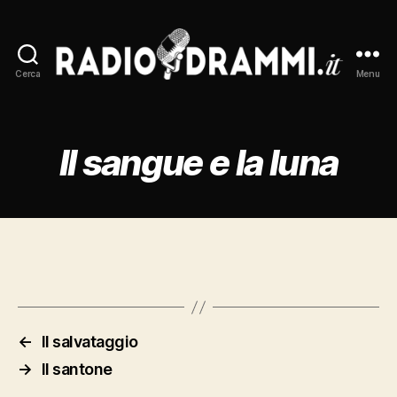
Cerca
Menu
Radiodrammi.it
Il sangue e la luna
←
Il salvataggio
→
Il santone