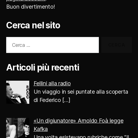
Buon divertimento!
Cerca nel sito
Cerca:
Articoli più recenti
Fellini alla radio
Un viaggio in sei puntate alla scoperta
di Federico
[…]
«Un digiunatore» Arnoldo Foà legge
Kafka
Una volta esistevano rubriche come “Il