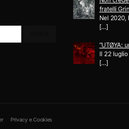
Non creder
fratelli Gr
Nel 2020, 
[…]
“UTØYA: un
Il 22 lugl
[…]
er
Privacy e Cookies