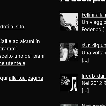
Fellini alla
Un viaggio
doti al sito
Federico
[
ali e ad alcuni in
«Un digiun
odrammi.
Una volta 
celto uno dei piani
[…]
ome utente e
Incubi dai 
 qui
alla tua pagina
Nel 2012 R
[…]