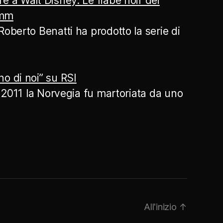
e a Walt Disney. Le fiabe noir dei
imm
Roberto Benatti ha prodotto la serie di
o di noi” su RSI
io 2011 la Norvegia fu martoriata da uno
All'inizio
↑