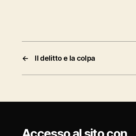
←
Il delitto e la colpa
Accesso al sito con