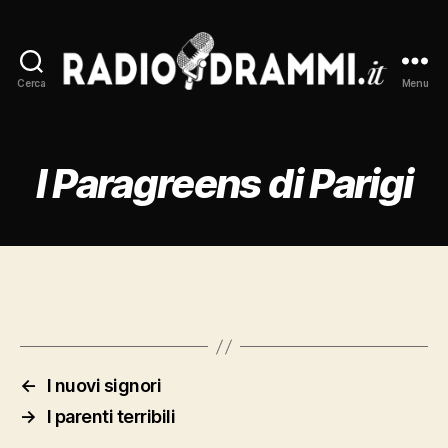
Cerca
Menu
Radiodrammi.it
I Paragreens di Parigi
←
I nuovi signori
→
I parenti terribili