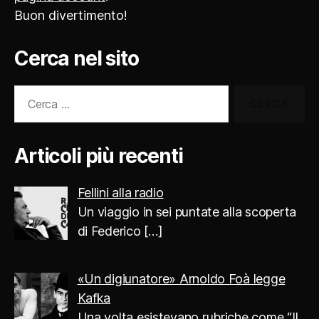
Buon divertimento!
Cerca nel sito
Cerca:
Articoli più recenti
Fellini alla radio
Un viaggio in sei puntate alla scoperta
di Federico
[…]
«Un digiunatore» Arnoldo Foà legge
Kafka
Una volta esistevano rubriche come “Il