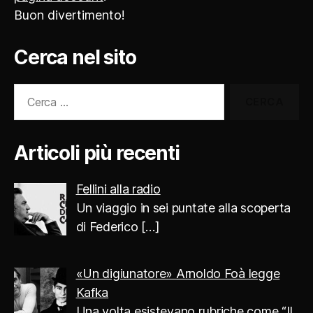
Buon divertimento!
Cerca nel sito
Cerca:
Articoli più recenti
Fellini alla radio
Un viaggio in sei puntate alla scoperta
di Federico
[…]
«Un digiunatore» Arnoldo Foà legge
Kafka
Una volta esistevano rubriche come “Il