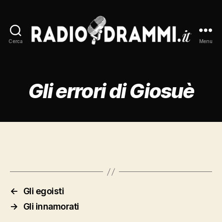
Cerca
Menu
Radiodrammi.it
Gli errori di Giosuè
←
Gli egoisti
→
Gli innamorati