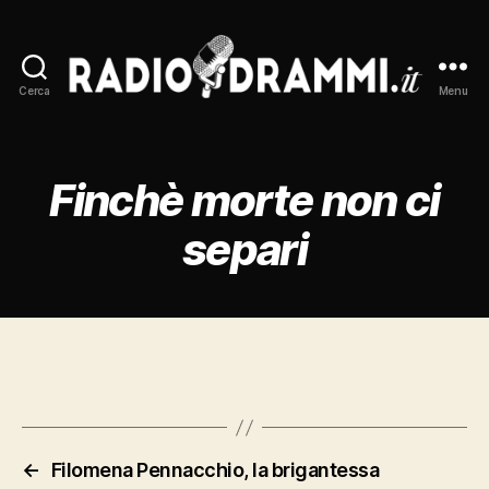
Cerca
Menu
Radiodrammi.it
Finchè morte non ci
separi
←
Filomena Pennacchio, la brigantessa