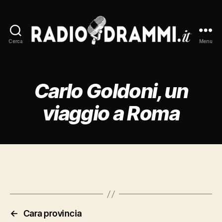
Cerca
Menu
Radiodrammi.it
Carlo Goldoni, un
viaggio a Roma
←
Cara provincia