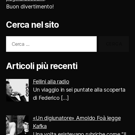
Buon divertimento!
Cerca nel sito
Cerca:
Articoli più recenti
Fellini alla radio
Un viaggio in sei puntate alla scoperta
di Federico
[…]
«Un digiunatore» Arnoldo Foà legge
Kafka
Una volta esistevano rubriche come “Il