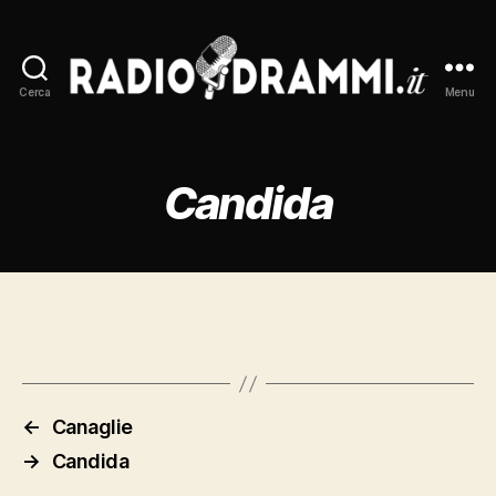
Cerca
Menu
Radiodrammi.it
Candida
←
Canaglie
→
Candida