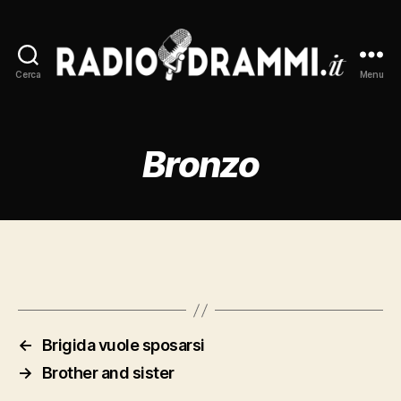
Cerca
Menu
Radiodrammi.it
Bronzo
←
Brigida vuole sposarsi
→
Brother and sister