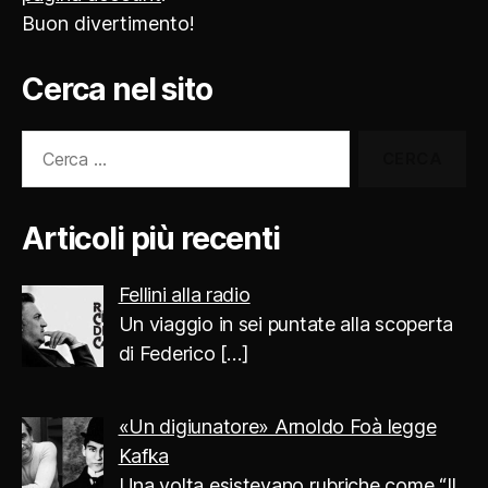
Buon divertimento!
Cerca nel sito
Cerca:
Articoli più recenti
Fellini alla radio
Un viaggio in sei puntate alla scoperta
di Federico
[…]
«Un digiunatore» Arnoldo Foà legge
Kafka
Una volta esistevano rubriche come “Il