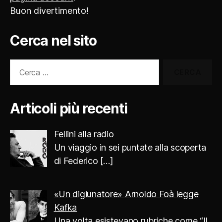
Buon divertimento!
Cerca nel sito
Cerca:
Articoli più recenti
Fellini alla radio
Un viaggio in sei puntate alla scoperta
di Federico
[…]
«Un digiunatore» Arnoldo Foà legge
Kafka
Una volta esistevano rubriche come “Il