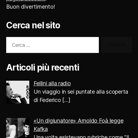
Buon divertimento!
Cerca nel sito
Cerca:
Articoli più recenti
Fellini alla radio
Un viaggio in sei puntate alla scoperta
di Federico
[…]
«Un digiunatore» Arnoldo Foà legge
Kafka
Una volta esistevano rubriche come “Il