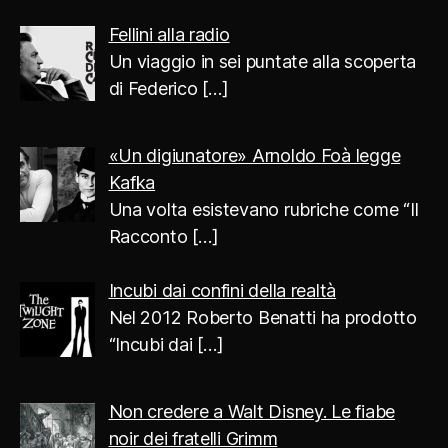
Fellini alla radio
Un viaggio in sei puntate alla scoperta
di Federico
[…]
«Un digiunatore» Arnoldo Foà legge
Kafka
Una volta esistevano rubriche come “Il
Racconto
[…]
Incubi dai confini della realtà
Nel 2012 Roberto Benatti ha prodotto
“Incubi dai
[…]
Non credere a Walt Disney. Le fiabe
noir dei fratelli Grimm