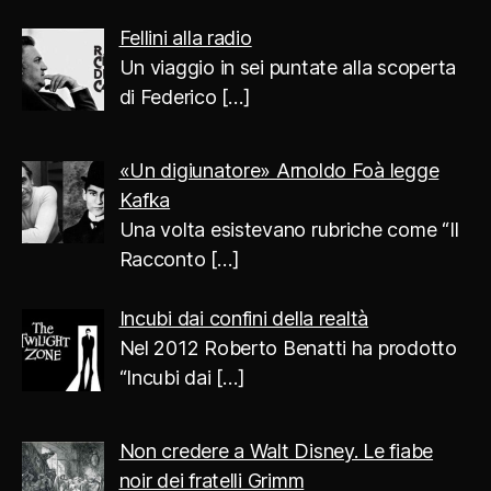
Fellini alla radio
Un viaggio in sei puntate alla scoperta
di Federico
[…]
«Un digiunatore» Arnoldo Foà legge
Kafka
Una volta esistevano rubriche come “Il
Racconto
[…]
Incubi dai confini della realtà
Nel 2012 Roberto Benatti ha prodotto
“Incubi dai
[…]
Non credere a Walt Disney. Le fiabe
noir dei fratelli Grimm